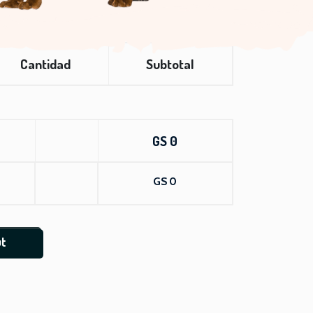
Cantidad
Subtotal
GS 0
GS 0
ut