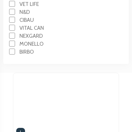
VET LIFE
N&D
CIBAU
VITAL CAN
NEXGARD
MONELLO
BIRBO
EUKANUBA
PEDIGREE
THREE DOGS
BIOFRESH
PRIMOCAO
APOLO
EXCELLENT
HILLS
BENY
RAZA