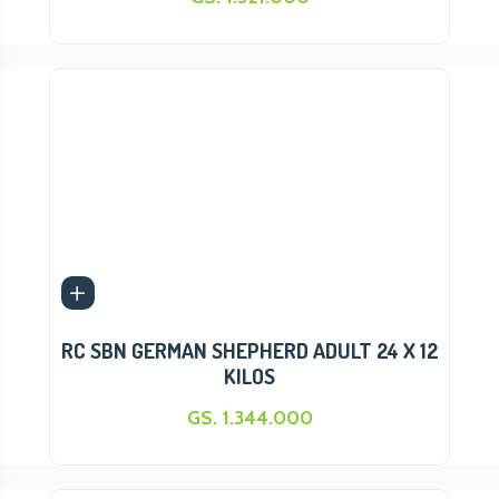
SUAVEPEL
BANDIT
MULTIRAZAS
KONGO
ASTRO
KARUNDO
TASTE OF THE WILD
FIP FORTE
BRAVO
ATACAMA
P.I.P
ZOOVET
RC SBN GERMAN SHEPHERD ADULT 24 X 12
PREMIERE
KILOS
CHAMP
GS. 1.344.000
MAMMY DOG
ORGAMILK
HYDRA