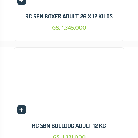
SIMPARICA
RC SBN BOXER ADULT 26 X 12 KILOS
PRONTO DOG
PRONTO CAT
GS. 1.345.000
DR. COSSIA
SPECIAL DOG
SON1
NUTRIBON
MATUTE
ECOPET
MASTER DOG
DR. ZOO
DENUCIO
BRAVECTO
MV
OPTIMUN
RC SBN BULLDOG ADULT 12 KG
PULGAFIN
GS. 1.321.000