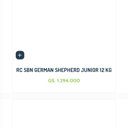
CATRON
EQUILIBRIO
MAX
BOLT
NUTRIPET
GRAN CANI
FORMULA NATURAL
ORIGENS
QUALIDY
RC SBN GERMAN SHEPHERD JUNIOR 12 KG
PREMIUM
GS. 1.294.000
HOP!
PAWISE
MUNCHPET
OLD PRINCE
NATURALE
OHM